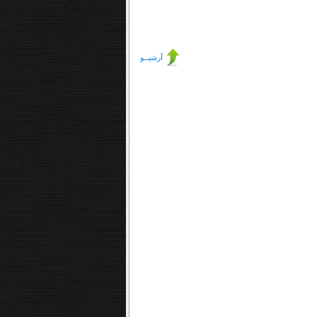
آرشیــو