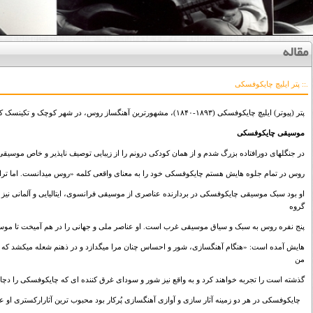
مقاله
.:: پتر ایلیچ چایکوفسکی
پتر (پیوتر) ایلیچ چایکوفسکی (۱۸۹۳-۱۸۴۰)، مشهورترین آهنگساز روس، در شهر کوچک و تکینسک که پدرش در آنجا بازرس معدن بود زاده شد
موسیقی چایکوفسکی
در جنگلهای دورافتاده بزرگ شدم و از همان کودکی درونم را از زیبایی توصیف ناپذیر و خاص موسی
روس در تمام جلوه هایش هستم چایکوفسکی خود را به معنای واقعی کلمه «روس میدانست. اما ترانه
او بود سبک موسیقی چایکوفسکی در بردارنده عناصری از موسیقی فرانسوی، ایتالیایی و آلمانی نیز
گروه
پنج نفره روس به سبک و سیاق موسیقی غرب است. او عناصر ملی و جهانی را در هم آمیخت تا موس
هایش آمده است: «هنگام آهنگسازی، شور و احساس چنان مرا میگدازد و در ذهنم شعله میکشد که تما
من
گذشته است را تجربه خواهند کرد و به واقع نیز شور و سودای غرق کننده ای که چایکوفسکی را دچ
چایکوفسکی در هر دو زمینه آثار سازی و آوازی آهنگسازی پُرکار بود محبوب ترین آثارارکستری او ع