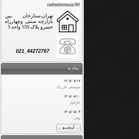
radmehrmusic90
تهران،ستارخان .بین
بازارچه سنتی وچهارراه
خسرو پلاک 559 واحد 3
021_44272767
مقاله ها
۱۴۰۵/۰۵/۱۷
موسیقی جاز راک
۱۴۰۵/۰۵/۱۰
جازکول
۱۴۰۵/۰۵/۰۳
بیباپ