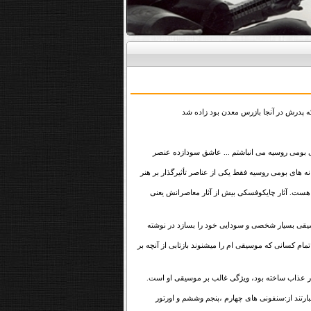
قی بومی روسیه می انباشتم ... عاشق سودازده عنصر
 های بومی روسیه فقط یکی از عناصر تأثیرگذار بر هنر
 هست. آثار چایکوفسکی بیش از آثار معاصرانش یعنی
یقی بسیار شخصی و سودایی خود را بسازد در نوشته
م کسانی که موسیقی ام را میشنوند بازتابی از آنچه بر
ار عذاب ساخته بود، ویژگی غالب بر موسیقی او است.
بارتند از:سنفونی های چهارم ،پنجم وششم و اورتور